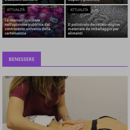
ATTUALITÀ
ATTUALITÀ
Le reazioni suscitate
nell’opinione pubblica dal
Il polistirolo decretato miglior
controverso universo della
materiale da imballaggio per
cartomanzia
alimenti
BENESSERE