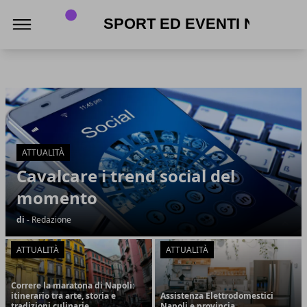
Sport ed eventi Napoli
Sport ed eventi Napoli
Articoli in Evidenza
ATTUALITÀ
Cavalcare i trend social del
momento
di
- Redazione
ATTUALITÀ
ATTUALITÀ
Correre la maratona di Napoli:
itinerario tra arte, storia e
Assistenza Elettrodomestici
tradizioni culinarie
Napoli e provincia