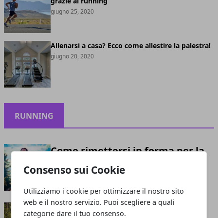
grazie al running
giugno 25, 2020
Allenarsi a casa? Ecco come allestire la palestra!
giugno 20, 2020
RUNNING
Come rimettersi in forma per la
bella stagione
Consenso sui Cookie
Redazione
- aprile 13, 2021
Utilizziamo i cookie per ottimizzare il nostro sito
web e il nostro servizio. Puoi scegliere a quali
Camminare rende più felici
categorie dare il tuo consenso.