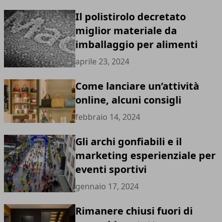
Il polistirolo decretato
miglior materiale da
imballaggio per alimenti
aprile 23, 2024
Come lanciare un’attività
online, alcuni consigli
febbraio 14, 2024
Gli archi gonfiabili e il
marketing esperienziale per
eventi sportivi
gennaio 17, 2024
Rimanere chiusi fuori di