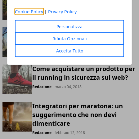
Redazione
- agosto 02, 2019
Cookie Policy
|
Privacy Policy
Personalizza
Campeggio, come montare una
Rifiuta Opzionali
tenda
Redazione
- giugno 14, 2019
Accetta Tutto
Come acquistare un prodotto per
il running in sicurezza sul web?
Redazione
- marzo 04, 2018
Integratori per maratona: un
suggerimento che non devi
dimenticare
Redazione
- febbraio 12, 2018